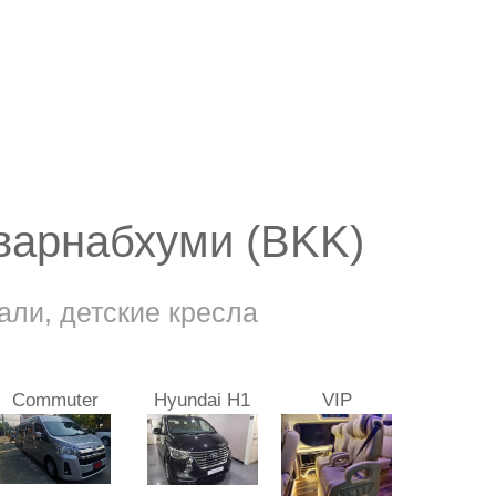
уварнабхуми (BKK)
али, детские кресла
Commuter
Hyundai H1
VIP