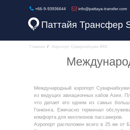
+66-9-93936644
info@pattaya-transfer.com
Паттайя Трансфер
Главная
Аэропорт Суварнабхуми BKK
Международ
Международный аэропорт Суварнабхуми
из ведущих авиационных хабов Азии. Пл
что делает его одним из самых больш
Гонконга. Ежечасно терминал обслужив
комфорта для миллионов пассажиров.
Аэропорт расположен всего в 25 км от Б