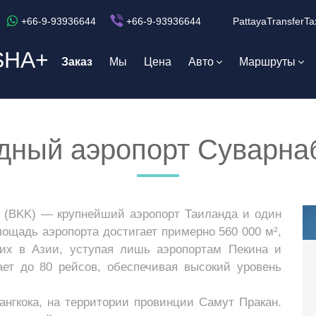
+66-9-93936644
+66-9-93936644
PattayaTransferTa
SHA+
Заказ
Мы
Цена
Авто
Маршруты
ный аэропорт Суварна
 (BKK) — крупнейший аэропорт Таиланда и один
ощадь аэропорта достигает примерно 560 000 м²,
их в Азии, уступая лишь аэропортам Пекина и
ает до 80 рейсов, обеспечивая высокий уровень
ангкока, на территории провинции Самут Пракан.