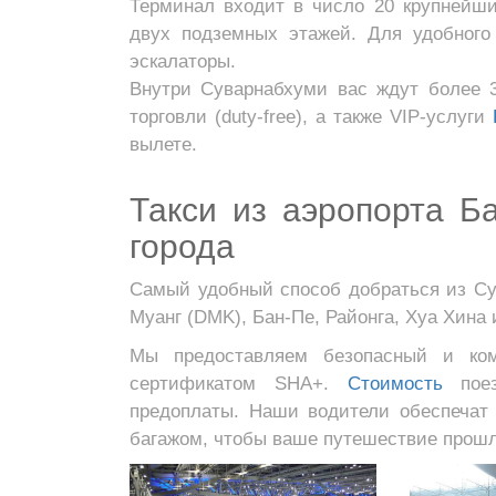
Терминал входит в число 20 крупнейш
двух подземных этажей. Для удобног
эскалаторы.
Внутри Суварнабхуми вас ждут более 
торговли (duty-free), а также VIP-услуги
вылете.
Такси из аэропорта Б
города
Самый удобный способ добраться из Сув
Муанг (DMK), Бан-Пе, Районга, Хуа Хина
Мы предоставляем безопасный и ко
сертификатом SHA+.
Стоимость
поез
предоплаты. Наши водители обеспечат
багажом, чтобы ваше путешествие прошл