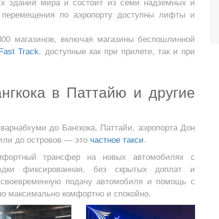
их зданий мира и состоит из семи надземных и
о перемещения по аэропорту доступны лифты и
300 магазинов, включая магазины беспошлинной
Fast Track
, доступные как при прилете, так и при
ангкока в Паттайю и другие
арнабхуми до Бангкока, Паттайи, аэропорта Дон
 или до островов — это
частное такси
.
мфортный трансфер на новых автомобилях с
дки фиксированная, без скрытых доплат и
 своевременную подачу автомобиля и помощь с
о максимально комфортно и спокойно.