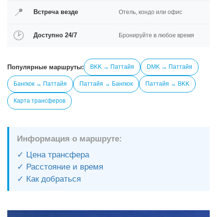
📍
Встреча везде
Отель, кондо или офис
🕑
Доступно 24/7
Бронируйте в любое время
Популярные маршруты:
BKK → Паттайя
DMK → Паттайя
Бангкок → Паттайя
Паттайя → Бангкок
Паттайя → BKK
Карта трансферов
Информация о маршруте:
✓ Цена трансфера
✓ Расстояние и время
✓ Как добраться