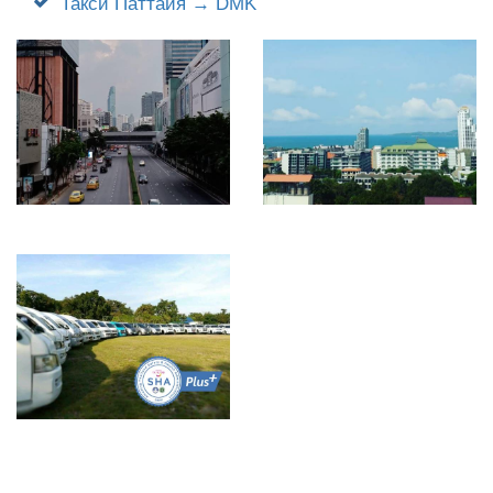
Такси Паттайя → DMK