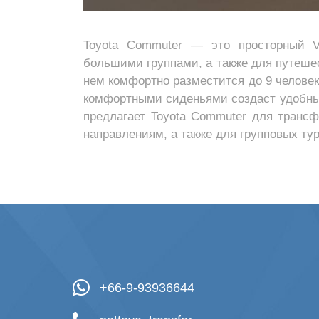
Toyota Commuter — это просторный V
большими группами, а также для путешес
нем комфортно разместится до 9 человек
комфортными сиденьями создаст удобные
предлагает Toyota Commuter для трансф
направлениям, а также для групповых тур
+66-9-93936644