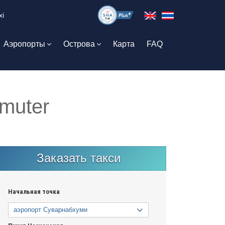
xi
Аэропорты
Острова
Карта
FAQ
muter
Заказать такси
Начальная точка