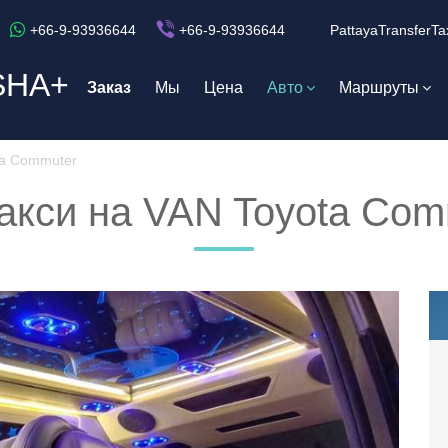
+66-9-93936644
+66-9-93936644
PattayaTransferTa
SHA+
Заказ
Мы
Цена
Авто
Маршруты
ta Commuter
такси на VAN Toyota Com