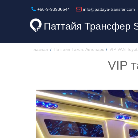
+66-9-93936644
info@pattaya-transfer.com
Паттайя Трансфер
Главная
Паттайя Такси: Автопарк
VIP VAN Toyo
VIP 