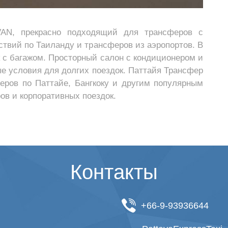
AN, прекрасно подходящий для трансферов с
твий по Таиланду и трансферов из аэропортов. В
 с багажом. Просторный салон с кондиционером и
 условия для долгих поездок. Паттайя Трансфер
еров по Паттайе, Бангкоку и другим популярным
ов и корпоративных поездок.
Контакты
+66-9-93936644